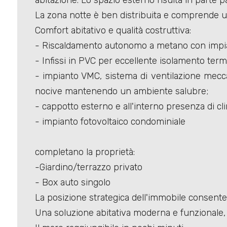
abitazione. Lo spazio esterno risulta in parte pa
La zona notte è ben distribuita e comprende un
Comfort abitativo e qualità costruttiva:
Locali
- Riscaldamento autonomo a metano con impi
minimi
- Infissi in PVC per eccellente isolamento term
- impianto VMC, sistema di ventilazione meccani
Qualsiasi
nocive mantenendo un ambiente salubre;
- cappotto esterno e all'interno presenza di cli
1
- impianto fotovoltaico condominiale
2
completano la proprietà:
-Giardino/terrazzo privato
3
- Box auto singolo
La posizione strategica dell'immobile consente 
4
Una soluzione abitativa moderna e funzionale, i