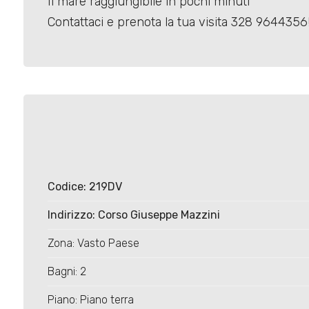
Il mare raggiungibile in pochi minuti
5
Contattaci e prenota la tua visita 328 9644356
5+
Bagni
minimi
Qualsiasi
Codice: 219DV
1
Indirizzo: Corso Giuseppe Mazzini
2
Zona: Vasto Paese
3
Bagni: 2
Piano: Piano terra