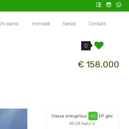
Chi siamo
Immobili
Servizi
Contatti
0
€ 158.000
Classe energetica
:
A2
EP glnr
:
45.09 kwh/㎡