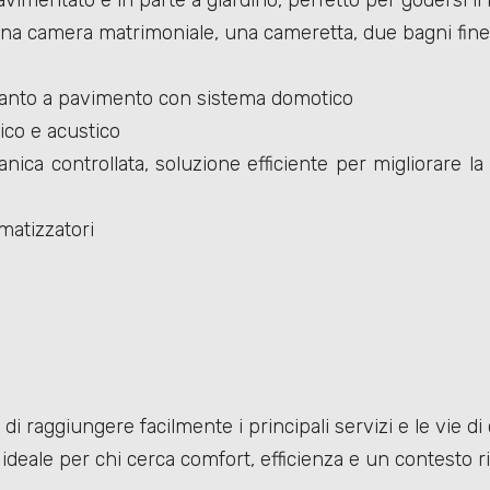
vimentato e in parte a giardino, perfetto per godersi il re
a camera matrimoniale, una cameretta, due bagni finestr
anto a pavimento con sistema domotico
ico e acustico
ca controllata, soluzione efficiente per migliorare la 
matizzatori
di raggiungere facilmente i principali servizi e le vie d
deale per chi cerca comfort, efficienza e un contesto ri