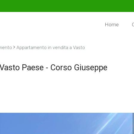
Home
›
mento
Appartamento in vendita a Vasto
 Vasto Paese - Corso Giuseppe