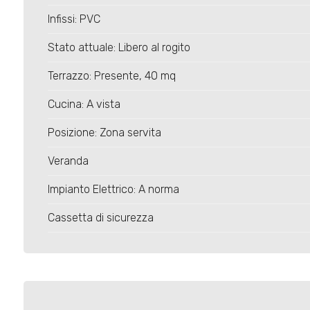
4
Infissi: PVC
5
Stato attuale: Libero al rogito
Terrazzo: Presente, 40 mq
5+
Cucina: A vista
Camere
Posizione: Zona servita
minime
Veranda
Qualsiasi
Impianto Elettrico: A norma
Cassetta di sicurezza
1
2
3