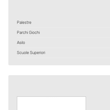
4
Palestre
5
Parchi Giochi
5+
Asilo
Scuole Superiori
Altre
opzioni
-
multiscelta
Giardino
Posto auto/Box