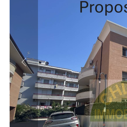
Comune
Tipologia
-
multiscelta
Qualsiasi
Residenziali
Commerciali