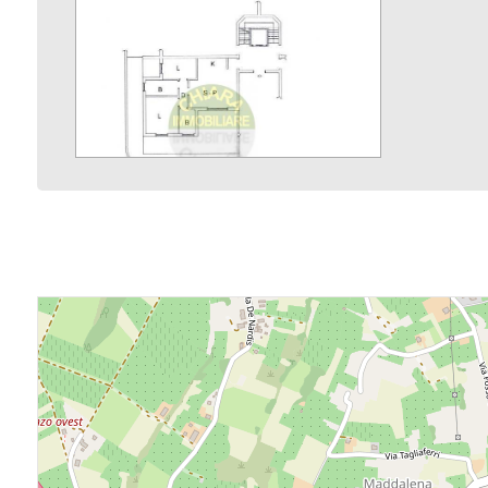
Balcone/Terrazzo
Ascensore
Arredato
Nuova costruzione
Lusso