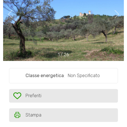
Comune
1
/
26
Tipologia
-
Classe energetica
:
Non Specificato
multiscelta
Qualsiasi
Preferiti
Preferiti: Cod. TA61
Residenziali
Stampa
Commerciali