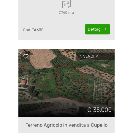
7.760 mq
Dettagli
Cod. TA63E
IN VENDITA
€ 35.000
Terreno Agricolo in vendita a Cupello