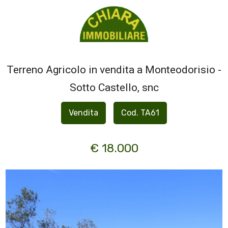
Codice
HOME
CHI
Terreno Agricolo in vendita a Monteodorisio -
Contratto
SIAMO
Sotto Castello, snc
Qualsiasi
IMMOBILI
Vendita
Cod. TA61
Vendita
SERVIZI
€ 18.000
CONTATTI
Scegli
dove
cercare
Provincia