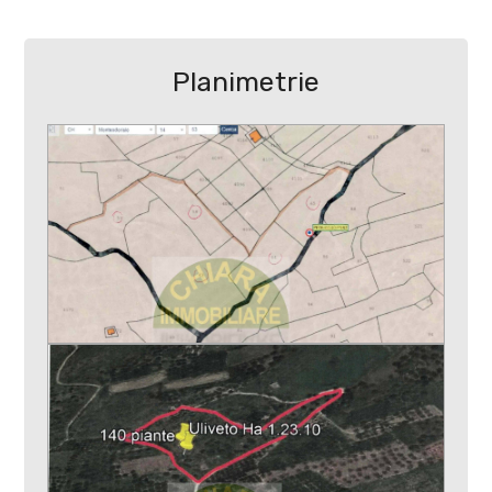
4
Scuole Medie
Uffici postali
5
Planimetrie
Uffici comunali
5+
Camere
minime
Qualsiasi
1
2
3