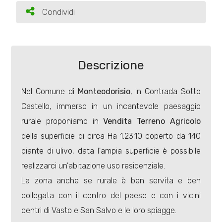
Condividi
Condividi
Terreni
Descrizione
Prezzo
Nel Comune di
Monteodorisio
, in Contrada Sotto
Castello, immerso in un incantevole paesaggio
rurale proponiamo in
Vendita
Terreno Agricolo
della superficie di circa Ha 1.23.10 coperto da 140
piante di ulivo, data l'ampia superficie è possibile
Totale
realizzarci un'abitazione uso residenziale.
mq
La zona anche se rurale è ben servita e ben
collegata con il centro del paese e con i vicini
centri di Vasto e San Salvo e le loro spiagge.