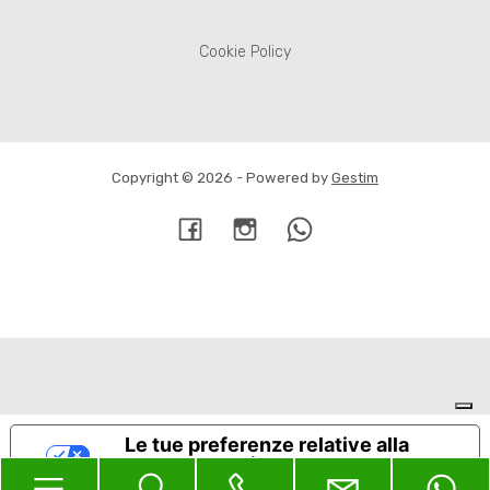
Cookie Policy
Copyright © 2026 - Powered by
Gestim
Torna su
Le tue preferenze relative alla
privacy