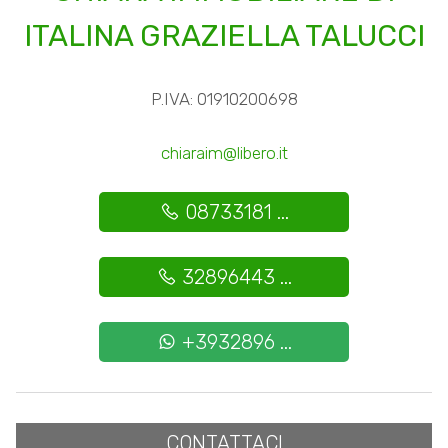
ITALINA GRAZIELLA TALUCCI
P.IVA: 01910200698
chiaraim@libero.it
08733181 ...
32896443 ...
+3932896 ...
CONTATTACI