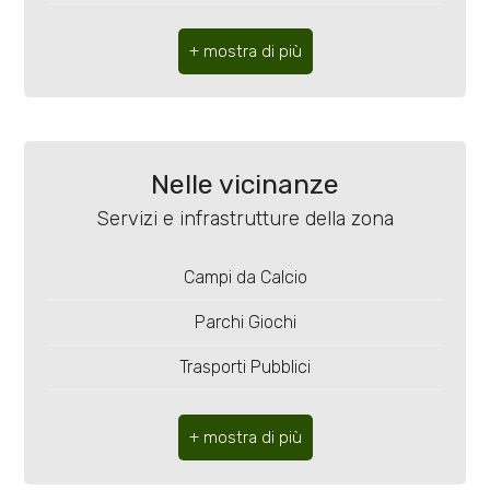
5
Indirizzo: Sotto Castello, snc
5+
CAP: 66050
Comune: Monteodorisio
Bagni
Totale mq: 12.310 mq
minimi
Nelle vicinanze
Mq agricoli: 12.310 mq
Servizi e infrastrutture della zona
Qualsiasi
Campi da Calcio
1
Parchi Giochi
2
Trasporti Pubblici
Asilo
3
Scuole Elementari