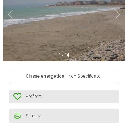
Comune
1
/
14
Tipologia
-
Classe energetica
:
Non Specificato
multiscelta
Qualsiasi
Preferiti
Preferiti: Cod. TE39
Residenziali
Stampa
Commerciali