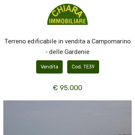
Codice
HOME
CHI
Terreno edificabile in vendita a Campomarino
Contratto
SIAMO
- delle Gardenie
Qualsiasi
IMMOBILI
Vendita
Cod. TE39
Vendita
SERVIZI
€ 95.000
CONTATTI
Scegli
dove
cercare
Provincia