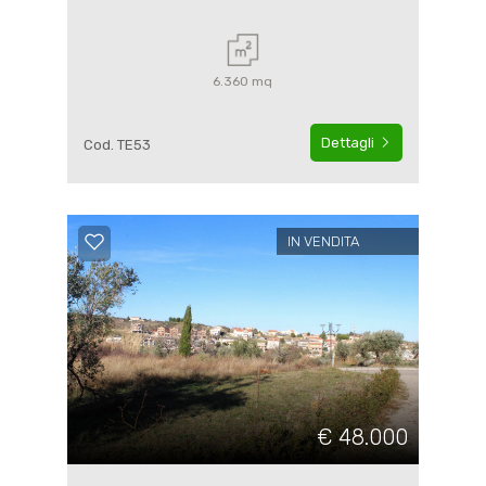
6.360 mq
Dettagli
Cod. TE53
IN VENDITA
€ 48.000