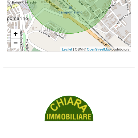
4
5
+
5+
−
Leaflet
| OSM ©
OpenStreetMap
contributors
Camere
minime
Qualsiasi
1
2
3