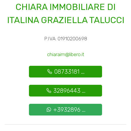
CHIARA IMMOBILIARE DI
4
ITALINA GRAZIELLA TALUCCI
5
P.IVA: 01910200698
5+
chiaraim@libero.it
Altre
08733181 ...
opzioni
-
32896443 ...
multiscelta
+3932896 ...
Giardino
Posto auto/Box