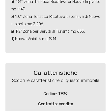
a) "D4" Zona Turistica Ricettiva di Nuovo Impianto
mq 1.147,
b) "D7" Zona Turistica Ricettiva Estensiva di Nuovo
Locali
Impianto mq 3.206,
minimi
a) "F2" Zona per Servizi al Turismo mq 653,
d) Nuova Viabilità mq 1914.
Qualsiasi
1
2
Caratteristiche
Scopri le caratteristiche di questo immobile
3
Codice: TE39
4
Contratto: Vendita