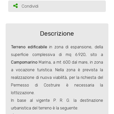
Condividi
Condividi
Terreni
Descrizione
Prezzo
Terreno edificabile
in zona di espansione, della
superficie complessiva di mq 6.920, sito a
Campomarino
Marina, a mt 600 dal mare, in zona
a vocazione turistica. Nella zona è prevista la
realizzazione di nuova viabilità, per la richiesta del
Totale
Permesso di Costruire è necessaria la
mq
lottizzazione.
In base al vigente P. R. G. la destinazione
urbanistica del terreno è la seguente: