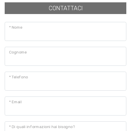
CONTATTACI
Balcone/Terrazzo
* Nome
Ascensore
Arredato
Cognome
Nuova costruzione
* Telefono
Lusso
* Email
* Di quali informazioni hai bisogno?